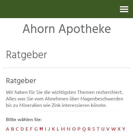
Kontakt
Ahorn Apotheke
Ratgeber
Ratgeber
Wir haben für Sie die wichtigsten Themen recherchiert.
Alles was Sie vom Abnehmen über Magenbeschwerden
bis zu Mineralien wie Zink interessieren könnte.
Bitte wählen Sie:
H
A
B
C
D
E
F
G
I
J
K
L
M
N
O
P
Q
R
S
T
U
V
W
X
Y