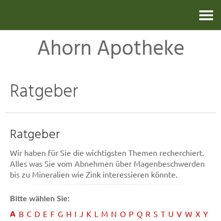
Kontakt
Ahorn Apotheke
Ratgeber
Ratgeber
Wir haben für Sie die wichtigsten Themen recherchiert.
Alles was Sie vom Abnehmen über Magenbeschwerden
bis zu Mineralien wie Zink interessieren könnte.
Bitte wählen Sie:
A
B
C
D
E
F
G
H
I
J
K
L
M
N
O
P
Q
R
S
T
U
V
W
X
Y