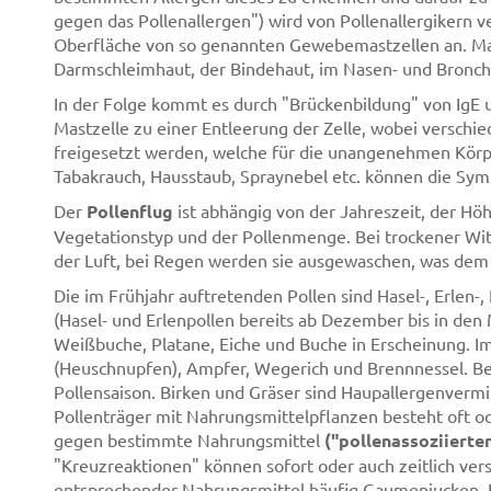
gegen das Pollenallergen") wird von Pollenallergikern v
Oberfläche von so genannten Gewebemastzellen an. Ma
Darmschleimhaut, der Bindehaut, im Nasen- und Bronchi
In der Folge kommt es durch "Brückenbildung" von IgE 
Mastzelle zu einer Entleerung der Zelle, wobei verschie
freigesetzt werden, welche für die unangenehmen Körp
Tabakrauch, Hausstaub, Spraynebel etc. können die Sy
Der
Pollenflug
ist abhängig von der Jahreszeit, der H
Vegetationstyp und der Pollenmenge. Bei trockener Witt
der Luft, bei Regen werden sie ausgewaschen, was dem A
Die im Frühjahr auftretenden Pollen sind Hasel-, Erlen-
(Hasel- und Erlenpollen bereits ab Dezember bis in den 
Weißbuche, Platane, Eiche und Buche in Erscheinung. 
(Heuschnupfen), Ampfer, Wegerich und Brennnessel. Bei
Pollensaison. Birken und Gräser sind Haupallergenvermi
Pollenträger mit Nahrungsmittelpflanzen besteht oft od
gegen bestimmte Nahrungsmittel
("pollenassoziierte
"Kreuzreaktionen" können sofort oder auch zeitlich ver
entsprechender Nahrungsmittel häufig Gaumenjucken, 