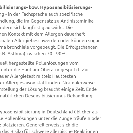
ilisierungs- bzw. Hyposensibilisierungs-
 - in der Fachsprache auch spezifische
andlung, die im Gegensatz zu Antihistaminika
dern sich langfristig auswirkt. Die
ichen Kontakt mit dem Allergen dauerhaft
sonalen Allergiebeschwerden oder können sogar
hma bronchiale vorgebeugt. Die Erfolgschancen
.B. Asthma) zwischen 70 - 90%.
duell hergestellte Pollenlösungen vom
unter die Haut am Oberarm gespritzt. Zur
auer Allergietest mittels Hauttesten
er Allergiesaison stattfinden. Normalerweise
stellung der Lösung braucht einige Zeit. Ende
 natürlichen Desensibilisierungs-Behandlung
yposensibilisierung in Deutschland üblicher als
se Pollenlösungen unter die Zunge träufeln oder
 platzieren. Generell erweist sich die
m das Risiko für schwere allergische Reaktionen