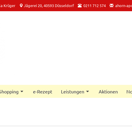
la Krüger
Jägerei 20, 40593 Düsseldorf
0211 712 574
ahorn-ap
Shopping
e-Rezept
Leistungen
Aktionen
No