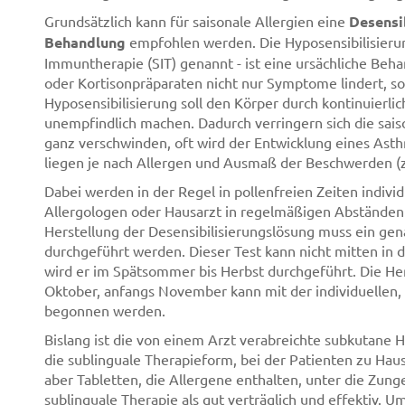
Grundsätzlich kann für saisonale Allergien eine
Desensib
Behandlung
empfohlen werden. Die Hyposensibilisierung
Immuntherapie (SIT) genannt - ist eine ursächliche Beh
oder Kortisonpräparaten nicht nur Symptome lindert, son
Hyposensibilisierung soll den Körper durch kontinuierl
unempfindlich machen. Dadurch verringern sich die sai
ganz verschwinden, oft wird der Entwicklung eines Ast
liegen je nach Allergen und Ausmaß der Beschwerden (z
Dabei werden in der Regel in pollenfreien Zeiten indivi
Allergologen oder Hausarzt in regelmäßigen Abständen 
Herstellung der Desensibilisierungslösung muss ein gen
durchgeführt werden. Dieser Test kann nicht mitten in d
wird er im Spätsommer bis Herbst durchgeführt. Die Her
Oktober, anfangs November kann mit der individuellen,
begonnen werden.
Bislang ist die von einem Arzt verabreichte subkutane H
die sublinguale Therapieform, bei der Patienten zu Hau
aber Tabletten, die Allergene enthalten, unter die Zunge
sublinguale Therapie als gut verträglich und effektiv. U