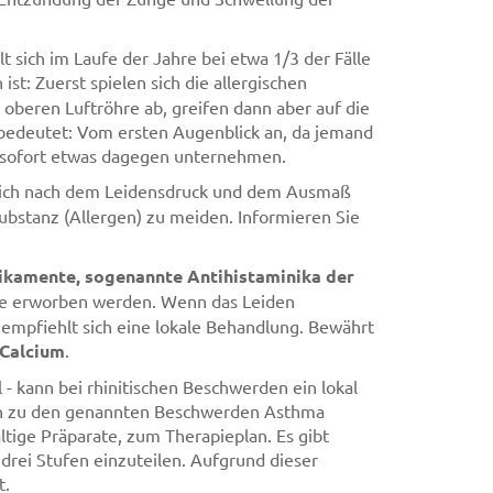
 sich im Laufe der Jahre bei etwa 1/3 der Fälle
ist: Zuerst spielen sich die allergischen
oberen Luftröhre ab, greifen dann aber auf die
 bedeutet: Vom ersten Augenblick an, da jemand
er sofort etwas dagegen unternehmen.
t sich nach dem Leidensdruck und dem Ausmaß
Substanz (Allergen) zu meiden. Informieren Sie
ikamente, sogenannte Antihistaminika der
eke erworben werden. Wenn das Leiden
 empfiehlt sich eine lokale Behandlung. Bewährt
Calcium
.
 - kann bei rhinitischen Beschwerden ein lokal
ch zu den genannten Beschwerden Asthma
tige Präparate, zum Therapieplan. Es gibt
 drei Stufen einzuteilen. Aufgrund dieser
t.