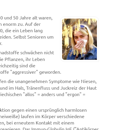
0 und 50 Jahre alt waren,
rn enorm zu. Auf der
, die ein Leben lang
leiden. Selbst Senioren um
r.
chadstoffe schwächen nicht
 Pflanzen, ihr Leben
ichzeitig sind die
toffe "aggressiver" geworden.
ufen die unangenehmen Symptome wie Niesen,
nd im Hals, Tränenfluss und Juckreiz der Haut
riechischen "allos" = anders und "ergon" =
eaktion gegen einen ursprünglich harmlosen
eneiweiße) laufen im Körper verschiedene
en, bei erneutem Kontakt mit einem
reagieren. Das Immun-Globulin IgE ("Antikörper