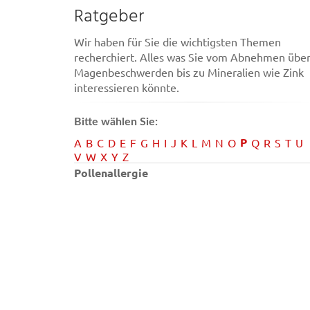
Ratgeber
Wir haben für Sie die wichtigsten Themen
recherchiert. Alles was Sie vom Abnehmen übe
Magenbeschwerden bis zu Mineralien wie Zink
interessieren könnte.
Bitte wählen Sie:
P
A
B
C
D
E
F
G
H
I
J
K
L
M
N
O
Q
R
S
T
U
V
W
X
Y
Z
Pollenallergie