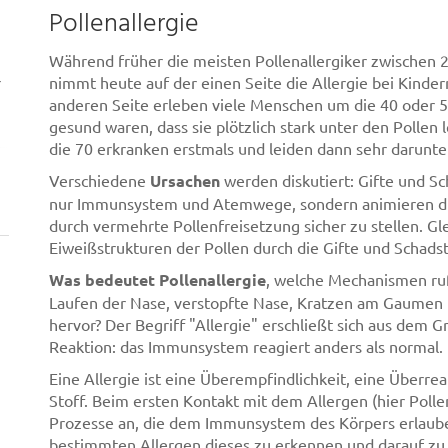
Pollenallergie
Während früher die meisten Pollenallergiker zwischen 2
r
nimmt heute auf der einen Seite die Allergie bei Kinde
anderen Seite erleben viele Menschen um die 40 oder 50
gesund waren, dass sie plötzlich stark unter den Pollen 
die 70 erkranken erstmals und leiden dann sehr darunte
Verschiedene
Ursachen
werden diskutiert: Gifte und S
nur Immunsystem und Atemwege, sondern animieren die
durch vermehrte Pollenfreisetzung sicher zu stellen. Gle
Eiweißstrukturen der Pollen durch die Gifte und Schads
Was bedeutet Pollenallergie
, welche Mechanismen r
Laufen der Nase, verstopfte Nase, Kratzen am Gaumen u
hervor? Der Begriff "Allergie" erschließt sich aus dem G
Reaktion: das Immunsystem reagiert anders als normal.
Eine Allergie ist eine Überempfindlichkeit, eine Überr
Stoff. Beim ersten Kontakt mit dem Allergen (hier Poll
Prozesse an, die dem Immunsystem des Körpers erlaub
bestimmten Allergen dieses zu erkennen und darauf zu 