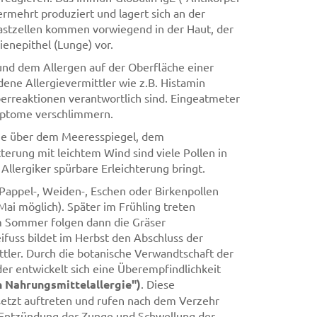
ermehrt produziert und lagert sich an der
stzellen kommen vorwiegend in der Haut, der
enepithel (Lunge) vor.
und dem Allergen auf der Oberfläche einer
dene Allergievermittler wie z.B. Histamin
erreaktionen verantwortlich sind. Eingeatmeter
mptome verschlimmern.
öhe über dem Meeresspiegel, dem
erung mit leichtem Wind sind viele Pollen in
llergiker spürbare Erleichterung bringt.
, Pappel-, Weiden-, Eschen oder Birkenpollen
Mai möglich). Später im Frühling treten
Im Sommer folgen dann die Gräser
fuss bildet im Herbst den Abschluss der
ttler. Durch die botanische Verwandtschaft der
er entwickelt sich eine Überempfindlichkeit
n Nahrungsmittelallergie")
. Diese
setzt auftreten und rufen nach dem Verzehr
Entzündung der Zunge und Schwellung der