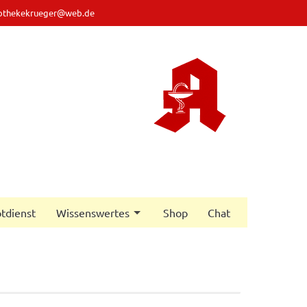
othekekrueger@web.de
tdienst
Wissenswertes
Shop
Chat