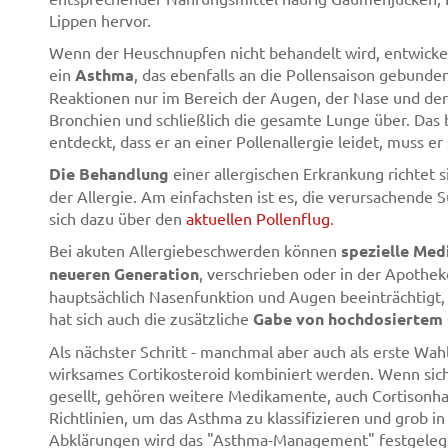
Lippen hervor.
Wenn der Heuschnupfen nicht behandelt wird, entwickelt
ein
Asthma
, das ebenfalls an die Pollensaison gebunden 
Reaktionen nur im Bereich der Augen, der Nase und der 
Bronchien und schließlich die gesamte Lunge über. Das
entdeckt, dass er an einer Pollenallergie leidet, muss 
Die Behandlung
einer allergischen Erkrankung richte
der Allergie. Am einfachsten ist es, die verursachende 
sich dazu über den
aktuellen Pollenflug
.
Bei akuten Allergiebeschwerden können
spezielle Med
neueren Generation
, verschrieben oder in der Apoth
hauptsächlich Nasenfunktion und Augen beeinträchtigt,
hat sich auch die zusätzliche
Gabe von hochdosiertem 
Als nächster Schritt - manchmal aber auch als erste Wahl
wirksames Cortikosteroid kombiniert werden. Wenn si
gesellt, gehören weitere Medikamente, auch Cortisonhal
Richtlinien, um das Asthma zu klassifizieren und grob in
Abklärungen wird das "Asthma-Management" festgeleg