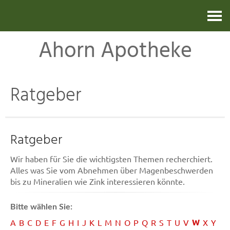
Kontakt
Ahorn Apotheke
Ratgeber
Ratgeber
Wir haben für Sie die wichtigsten Themen recherchiert.
Alles was Sie vom Abnehmen über Magenbeschwerden
bis zu Mineralien wie Zink interessieren könnte.
Bitte wählen Sie:
W
A
B
C
D
E
F
G
H
I
J
K
L
M
N
O
P
Q
R
S
T
U
V
X
Y