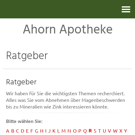
Kontakt
Ahorn Apotheke
Ratgeber
Ratgeber
Wir haben für Sie die wichtigsten Themen recherchiert.
Alles was Sie vom Abnehmen über Magenbeschwerden
bis zu Mineralien wie Zink interessieren könnte.
Bitte wählen Sie:
R
A
B
C
D
E
F
G
H
I
J
K
L
M
N
O
P
Q
S
T
U
V
W
X
Y