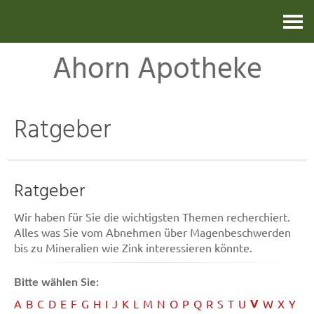
Kontakt
Ahorn Apotheke
Ratgeber
Ratgeber
Wir haben für Sie die wichtigsten Themen recherchiert.
Alles was Sie vom Abnehmen über Magenbeschwerden
bis zu Mineralien wie Zink interessieren könnte.
Bitte wählen Sie:
V
A
B
C
D
E
F
G
H
I
J
K
L
M
N
O
P
Q
R
S
T
U
W
X
Y