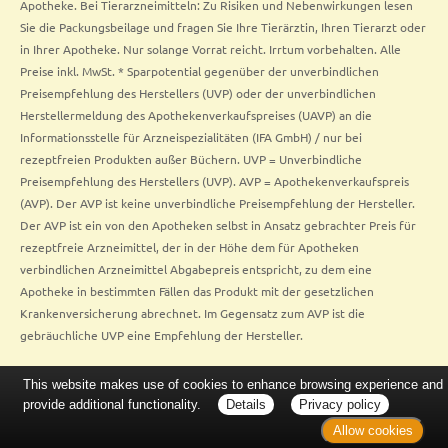
Apotheke. Bei Tierarzneimitteln: Zu Risiken und Nebenwirkungen lesen
Sie die Packungsbeilage und fragen Sie Ihre Tierärztin, Ihren Tierarzt oder
in Ihrer Apotheke. Nur solange Vorrat reicht. Irrtum vorbehalten. Alle
Preise inkl. MwSt. * Sparpotential gegenüber der unverbindlichen
Preisempfehlung des Herstellers (UVP) oder der unverbindlichen
Herstellermeldung des Apothekenverkaufspreises (UAVP) an die
Informationsstelle für Arzneispezialitäten (IFA GmbH) / nur bei
rezeptfreien Produkten außer Büchern. UVP = Unverbindliche
Preisempfehlung des Herstellers (UVP). AVP = Apothekenverkaufspreis
(AVP). Der AVP ist keine unverbindliche Preisempfehlung der Hersteller.
Der AVP ist ein von den Apotheken selbst in Ansatz gebrachter Preis für
rezeptfreie Arzneimittel, der in der Höhe dem für Apotheken
verbindlichen Arzneimittel Abgabepreis entspricht, zu dem eine
Apotheke in bestimmten Fällen das Produkt mit der gesetzlichen
Krankenversicherung abrechnet. Im Gegensatz zum AVP ist die
gebräuchliche UVP eine Empfehlung der Hersteller.
This website makes use of cookies to enhance browsing experience and
provide additional functionality.
Details
Privacy policy
Allow cookies