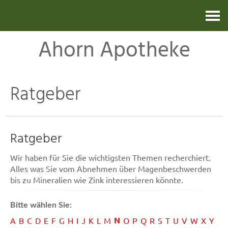
Kontakt
Ahorn Apotheke
Ratgeber
Ratgeber
Wir haben für Sie die wichtigsten Themen recherchiert.
Alles was Sie vom Abnehmen über Magenbeschwerden
bis zu Mineralien wie Zink interessieren könnte.
Bitte wählen Sie:
N
A
B
C
D
E
F
G
H
I
J
K
L
M
O
P
Q
R
S
T
U
V
W
X
Y