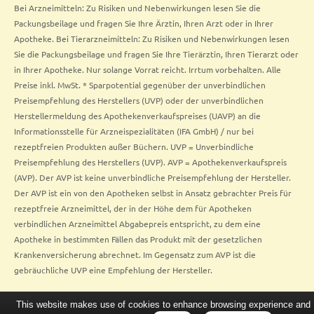
Bei Arzneimitteln: Zu Risiken und Nebenwirkungen lesen Sie die
Packungsbeilage und fragen Sie Ihre Ärztin, Ihren Arzt oder in Ihrer
Apotheke. Bei Tierarzneimitteln: Zu Risiken und Nebenwirkungen lesen
Sie die Packungsbeilage und fragen Sie Ihre Tierärztin, Ihren Tierarzt oder
in Ihrer Apotheke. Nur solange Vorrat reicht. Irrtum vorbehalten. Alle
Preise inkl. MwSt. * Sparpotential gegenüber der unverbindlichen
Preisempfehlung des Herstellers (UVP) oder der unverbindlichen
Herstellermeldung des Apothekenverkaufspreises (UAVP) an die
Informationsstelle für Arzneispezialitäten (IFA GmbH) / nur bei
rezeptfreien Produkten außer Büchern. UVP = Unverbindliche
Preisempfehlung des Herstellers (UVP). AVP = Apothekenverkaufspreis
(AVP). Der AVP ist keine unverbindliche Preisempfehlung der Hersteller.
Der AVP ist ein von den Apotheken selbst in Ansatz gebrachter Preis für
rezeptfreie Arzneimittel, der in der Höhe dem für Apotheken
verbindlichen Arzneimittel Abgabepreis entspricht, zu dem eine
Apotheke in bestimmten Fällen das Produkt mit der gesetzlichen
Krankenversicherung abrechnet. Im Gegensatz zum AVP ist die
gebräuchliche UVP eine Empfehlung der Hersteller.
This website makes use of cookies to enhance browsing experience and