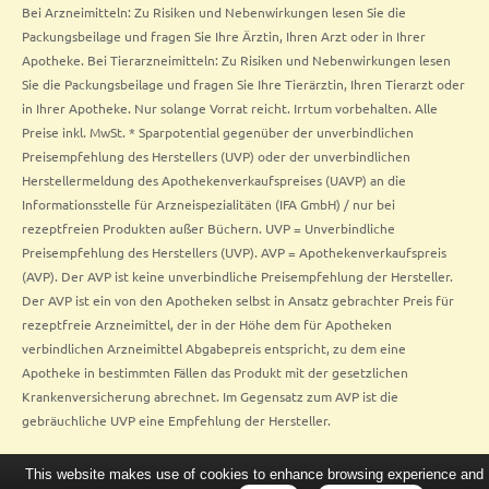
Bei Arzneimitteln: Zu Risiken und Nebenwirkungen lesen Sie die
Packungsbeilage und fragen Sie Ihre Ärztin, Ihren Arzt oder in Ihrer
Apotheke. Bei Tierarzneimitteln: Zu Risiken und Nebenwirkungen lesen
Sie die Packungsbeilage und fragen Sie Ihre Tierärztin, Ihren Tierarzt oder
in Ihrer Apotheke. Nur solange Vorrat reicht. Irrtum vorbehalten. Alle
Preise inkl. MwSt. * Sparpotential gegenüber der unverbindlichen
Preisempfehlung des Herstellers (UVP) oder der unverbindlichen
Herstellermeldung des Apothekenverkaufspreises (UAVP) an die
Informationsstelle für Arzneispezialitäten (IFA GmbH) / nur bei
rezeptfreien Produkten außer Büchern. UVP = Unverbindliche
Preisempfehlung des Herstellers (UVP). AVP = Apothekenverkaufspreis
(AVP). Der AVP ist keine unverbindliche Preisempfehlung der Hersteller.
Der AVP ist ein von den Apotheken selbst in Ansatz gebrachter Preis für
rezeptfreie Arzneimittel, der in der Höhe dem für Apotheken
verbindlichen Arzneimittel Abgabepreis entspricht, zu dem eine
Apotheke in bestimmten Fällen das Produkt mit der gesetzlichen
Krankenversicherung abrechnet. Im Gegensatz zum AVP ist die
gebräuchliche UVP eine Empfehlung der Hersteller.
This website makes use of cookies to enhance browsing experience and